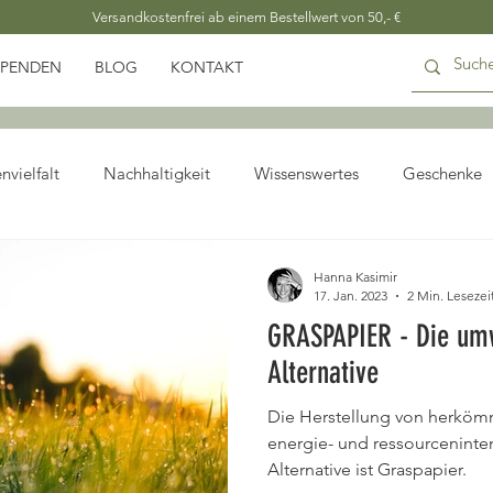
Versandkostenfrei ab einem Bestellwert von 50,- €
SPENDEN
BLOG
KONTAKT
nvielfalt
Nachhaltigkeit
Wissenswertes
Geschenke
Hanna Kasimir
17. Jan. 2023
2 Min. Lesezei
GRASPAPIER - Die umw
Alternative
Die Herstellung von herkömm
energie- und ressourceninten
Alternative ist Graspapier.