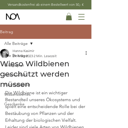
Versandkostenfrei ab einem Bestellwert von 50,- €
Beitrag
Alle Beiträge
Hanna Kasimir
Alle Beiträge
29. März 2023
2 Min. Lesezeit
Wieso Wildbienen
Graspapier
geschützt werden
Artenvielfalt
müssen
Nachhaltigkeit
Die Wildbiene ist ein wichtiger 
Wissenswertes
Bestandteil unseres Ökosystems und 
Geschenke
spielt eine entscheidende Rolle bei der 
Bestäubung von Pflanzen und der 
Erhaltung der biologischen Vielfalt. 
Leider sind viele Arten von Wildbienen 