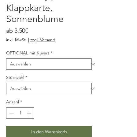
Klappkarte,
Sonnenblume
Sale-
ab
3,50€
Preis
inkl. MwSt.
|
zzgl. Versand
OPTIONAL mit Kuvert
*
Stückzahl
*
Anzahl
*
In den Warenkorb