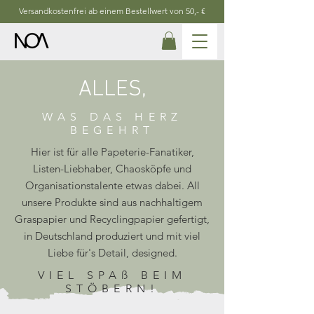
Versandkostenfrei ab einem Bestellwert von 50,- €
ALLES,
WAS DAS HERZ
BEGEHRT
Hier ist für alle Papeterie-Fanatiker,
Listen-Liebhaber, Chaosköpfe und
Organisationstalente etwas dabei. All
unsere Produkte sind aus nachhaltigem
Graspapier und Recyclingpapier gefertigt,
in Deutschland produziert und mit viel
Liebe für's Detail, designed.
VIEL SPAß BEIM
STÖBERN!