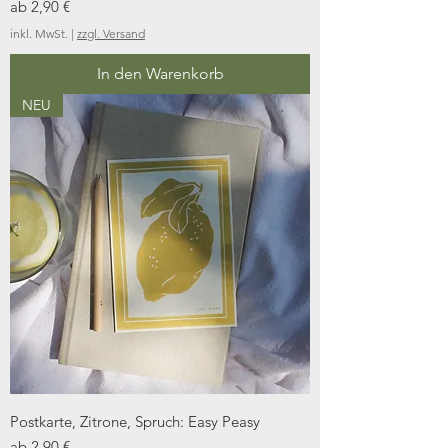
Sale-Preis
ab
2,90 €
inkl. MwSt.
|
zzgl. Versand
In den Warenkorb
NEU
Postkarte, Zitrone, Spruch: Easy Peasy
Sale-Preis
ab
2,90 €