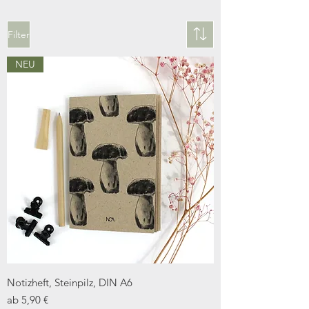
Filter
NEU
Notizheft, Steinpilz, DIN A6
Sale-Preis
ab
5,90 €