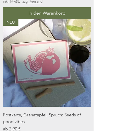
inkl. MwSt.
|
zzgl. Versand
In den Warenkorb
NEU
Postkarte, Granatapfel, Spruch: Seeds of
good vibes
Sale-Preis
ab
2,90 €