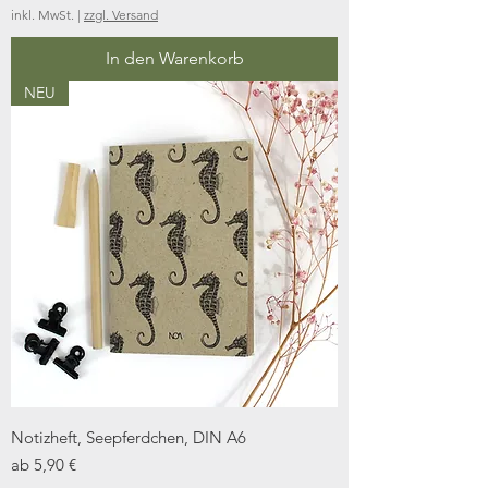
inkl. MwSt.
|
zzgl. Versand
In den Warenkorb
NEU
Notizheft, Seepferdchen, DIN A6
Sale-Preis
ab
5,90 €