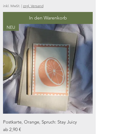
inkl. MwSt.
|
zzgl. Versand
In den Warenkorb
NEU
Postkarte, Orange, Spruch: Stay Juicy
Sale-Preis
ab
2,90 €