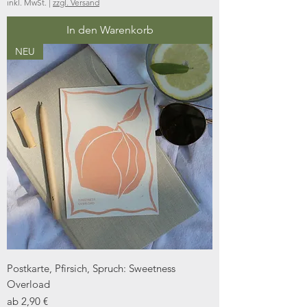
inkl. MwSt.
|
zzgl. Versand
In den Warenkorb
NEU
Postkarte, Pfirsich, Spruch: Sweetness
Overload
Sale-Preis
ab
2,90 €