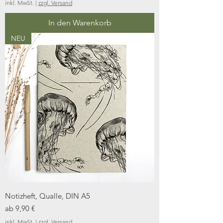
inkl. MwSt.
|
zzgl. Versand
In den Warenkorb
NEU
Notizheft, Qualle, DIN A5
Sale-Preis
ab
9,90 €
inkl. MwSt.
|
zzgl. Versand