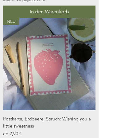
In den Warenkorb
NEU
Postkarte, Erdbeere, Spruch: Wishing you a
little sweetness
Sale-Preis
ab
2,90 €