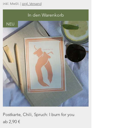
inkl. MwSt.
|
zzgl. Versand
In den Warenkorb
NEU
Postkarte, Chili, Spruch: I burn for you
Sale-Preis
ab
2,90 €