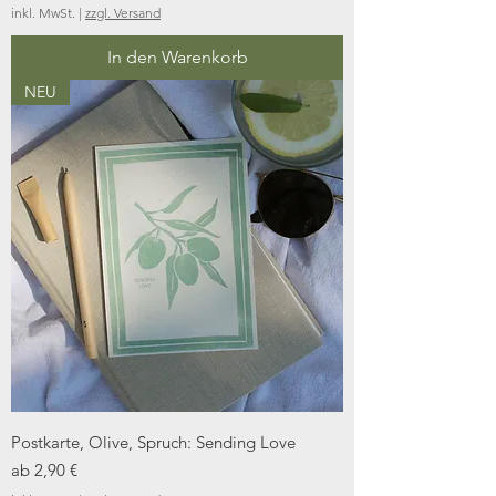
inkl. MwSt.
|
zzgl. Versand
In den Warenkorb
NEU
Postkarte, Olive, Spruch: Sending Love
Sale-Preis
ab
2,90 €