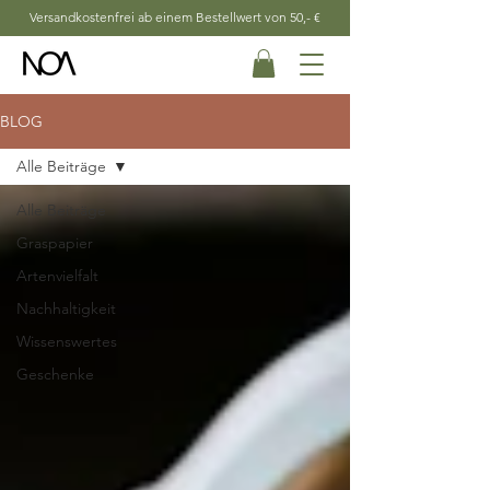
Versandkostenfrei ab einem Bestellwert von 50,- €
BLOG
Alle Beiträge
Alle Beiträge
Graspapier
Artenvielfalt
Nachhaltigkeit
Wissenswertes
Geschenke