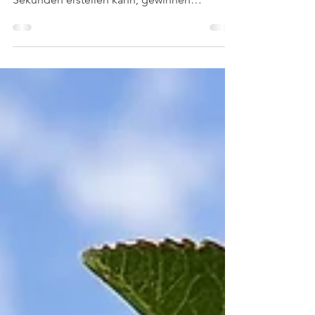
Bilder, Illustrationen und Designs in
Sekunden erstellen kann, gewinnen
handgezeichnete Illustrationen an
Bedeutung wie nie zuvor. Sie sind Ausdruck
von Persönlichkeit, Kreativität und Handwerk
– und sie machen nachhaltige Papeterie
einzigartig. Bei NOA Papeterie entstehen
alle Produkte aus eigenen Illustrationen, die
jedem Design eine unverwechselbare und
persönliche Note verleihen. In diesem
Artikel erfährst du, warum handgeze