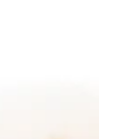
Apfelanbau bekannt ist. Dort fallen bei der
Saft- und Lebensmittelproduktion große
Mengen an Apfeltrester an, die für die
Papierherstellung sinnvoll weiterverwendet
werden. Durch die Nutzung dieser
Nebenprodukte entsteht ein Papier, das
Ressourcen schont und vorhandene
Materialien neu denkt. Die Verbindung aus
re