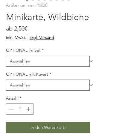
Artikelnummer: P0020
Minikarte, Wildbiene
Sale-
ab
2,50€
Preis
inkl. MwSt.
|
zzgl. Versand
OPTIONAL im Set
*
OPTIONAL mit Kuvert
*
Anzahl
*
In den Warenkorb