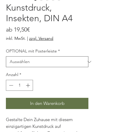
Kunstdruck,
Insekten, DIN A4
Sale-
ab
19,50€
Preis
inkl. MwSt.
|
zzgl. Versand
OPTIONAL mit Posterleiste
*
Anzahl
*
In den Warenkorb
Gestalte Dein Zuhause mit diesem
einzigartigen Kunstdruck auf