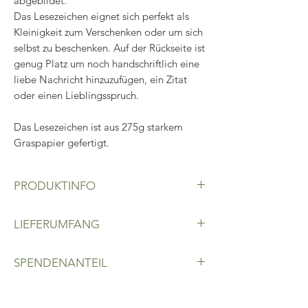
abgebildet.
Das Lesezeichen eignet sich perfekt als
Kleinigkeit zum Verschenken oder um sich
selbst zu beschenken. Auf der Rückseite ist
genug Platz um noch handschriftlich eine
liebe Nachricht hinzuzufügen, ein Zitat
oder einen Lieblingsspruch.
Das Lesezeichen ist aus 275g starkem
Graspapier gefertigt.
PRODUKTINFO
Lesezeichen aus Graspapier,
LIEFERUMFANG
Motiv: Vergissmeinnicht,
Maße: 6 cm x 17 cm
Lesezeichen aus Graspapier
SPENDENANTEIL
Der Kaufpreis jedes
Lesezeichens beinhaltet eine Spende in