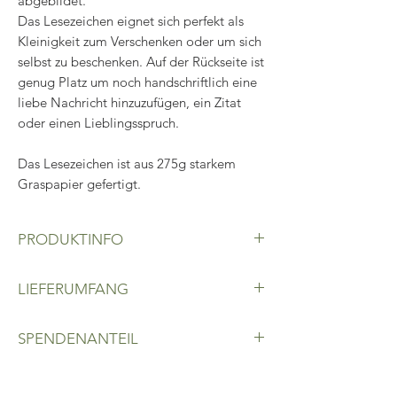
abgebildet.
Das Lesezeichen eignet sich perfekt als
Kleinigkeit zum Verschenken oder um sich
selbst zu beschenken. Auf der Rückseite ist
genug Platz um noch handschriftlich eine
liebe Nachricht hinzuzufügen, ein Zitat
oder einen Lieblingsspruch.
Das Lesezeichen ist aus 275g starkem
Graspapier gefertigt.
PRODUKTINFO
Lesezeichen aus Graspapier,
LIEFERUMFANG
Motiv: Mistelzweig,
Maße: 6 cm x 17 cm
Lesezeichen aus Graspapier
SPENDENANTEIL
Der Kaufpreis jedes
Lesezeichens beinhaltet eine Spende in