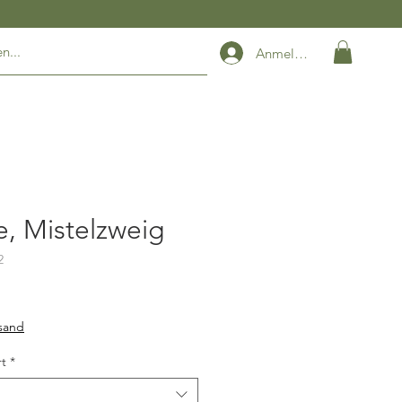
Anmelden
e, Mistelzweig
2
rsand
t
*