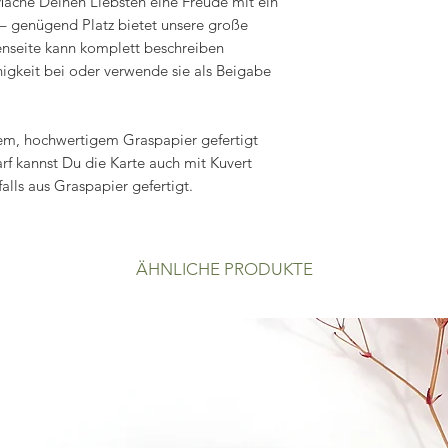
 Mache Deinen Liebsten eine Freude mit ein
Spende in Höhe von 
 genügend Platz bietet unsere große
Wildbiene
enseite kann komplett beschreiben
nigkeit bei oder verwende sie als Beigabe
kem, hochwertigem Graspapier gefertigt
arf kannst Du die Karte auch mit Kuvert
lls aus Graspapier gefertigt.
ÄHNLICHE PRODUKTE