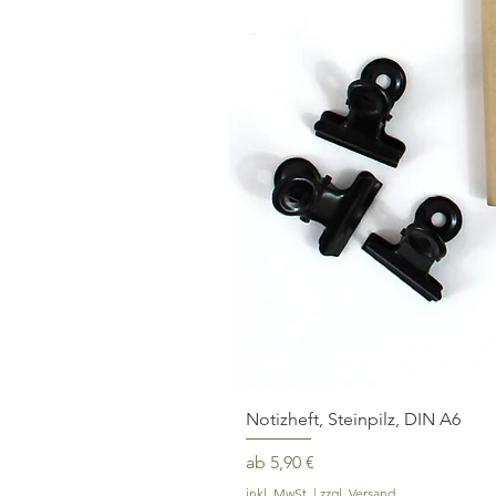
Notizheft, Steinpilz, DIN A6
Sale-Preis
ab
5,90 €
inkl. MwSt.
|
zzgl. Versand