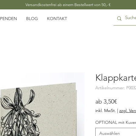
Versandkostenfrei ab einem Bestellwert von 50,- €
SPENDEN
BLOG
KONTAKT
Klappkart
Artikelnummer: P003
Sale-
ab
3,50€
Preis
inkl. MwSt.
|
zzgl. Ve
OPTIONAL mit Kuver
Auswählen