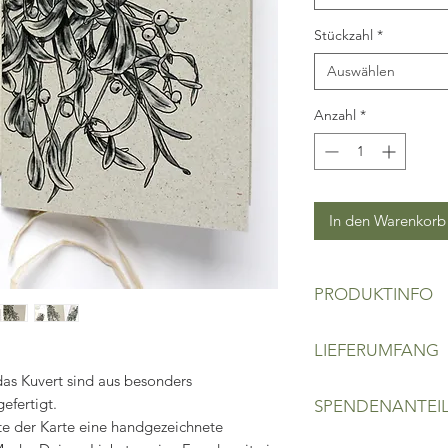
Stückzahl
*
Auswählen
Anzahl
*
In den Warenkorb
PRODUKTINFO
Klappkarte aus 275
LIEFERUMFANG
Motiv: Mistelzweig
Maße: 17 cm x 12 c
das Kuvert sind aus besonders
Klappkarte aus Gras
efertigt.
SPENDENANTEI
OPTIONAL mit pas
te der Karte eine handgezeichnete
Der Kaufpreis jeder 